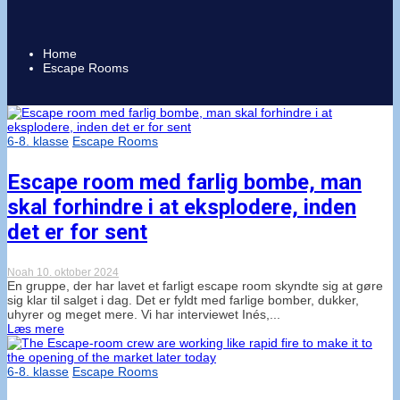
Home
Escape Rooms
6-8. klasse
Escape Rooms
Escape room med farlig bombe, man
skal forhindre i at eksplodere, inden
det er for sent
Noah
10. oktober 2024
En gruppe, der har lavet et farligt escape room skyndte sig at gøre
sig klar til salget i dag. Det er fyldt med farlige bomber, dukker,
uhyrer og meget mere. Vi har interviewet Inés,...
Læs mere
6-8. klasse
Escape Rooms