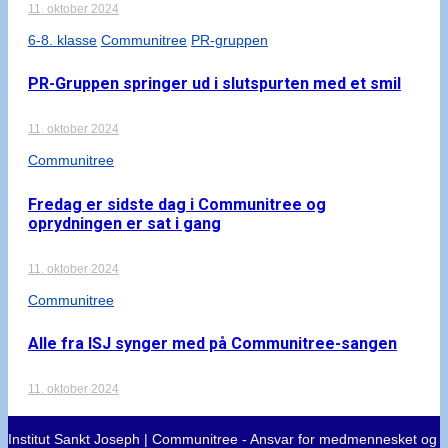
11. oktober 2024
6-8. klasse
Communitree
PR-gruppen
PR-Gruppen springer ud i slutspurten med et smil
11. oktober 2024
Communitree
Fredag er sidste dag i Communitree og
oprydningen er sat i gang
11. oktober 2024
Communitree
Alle fra ISJ synger med på Communitree-sangen
11. oktober 2024
Institut Sankt Joseph | Communitree - Ansvar for medmennesket og