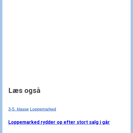
Læs også
3-5. klasse
Loppemarked
Loppemarked rydder op efter stort salg i går