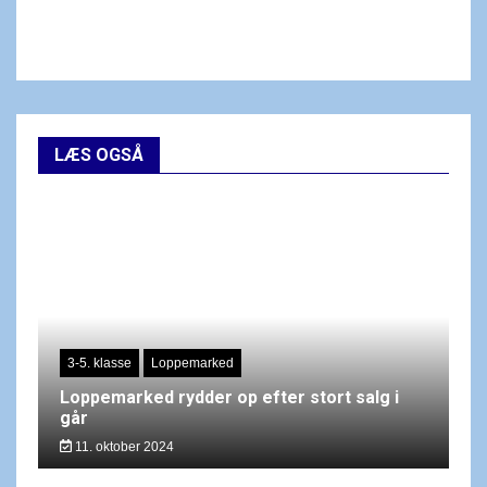
LÆS OGSÅ
3-5. klasse
Loppemarked
Loppemarked rydder op efter stort salg i
går
11. oktober 2024