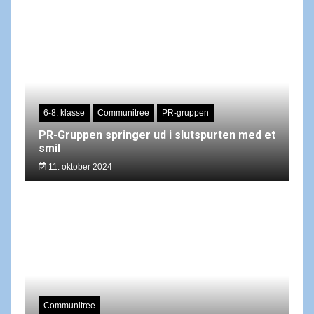
6-8. klasse
Communitree
PR-gruppen
PR-Gruppen springer ud i slutspurten med et
smil
11. oktober 2024
Communitree