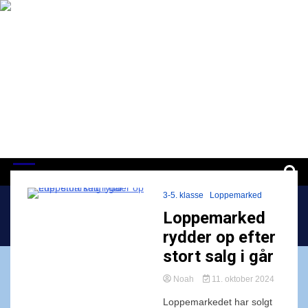
Skip
to
content
ISJ | CommuniTree
Ansvar for medmennesket og Verden
3-5. klasse
Loppemarked
Loppemarked
Home
Loppemarked
rydder op efter
stort salg i går
Noah
11. oktober 2024
Loppemarkedet har solgt