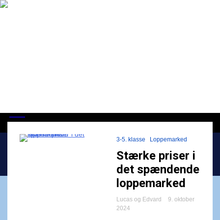
Skip
to
content
ISJ | CommuniTree
Ansvar for medmennesket og Verden
3-5. klasse
Loppemarked
Stærke priser i
Home
tøj
det spændende
loppemarked
Lucas og Edvard
9. oktober
2024