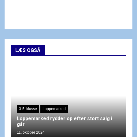
LÆS OGSÅ
3-5. klasse
Loppemarked
Loppemarked rydder op efter stort salg i
går
11. oktober 2024