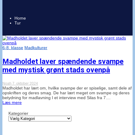
Home
Tur
6-8. klasse
Madkulturer
Madholdet laver spændende svampe
med mystisk grønt stads ovenpå
Noah
7. oktober 2024
Madholdet har lært om, hvilke svampe der er spiselige, samt dele af
opskriften og deres smag. De har lært meget om svampe og deres
betydning for madlavning I et interview med Silas fra 7....
Læs mere
Kategorier