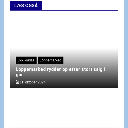
LÆS OGSÅ
3-5. klasse
Loppemarked
Loppemarked rydder op efter stort salg i
går
11. oktober 2024