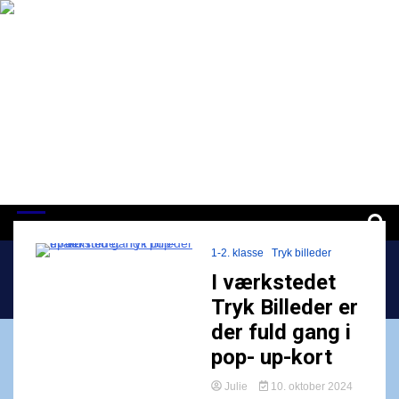
Skip
to
content
ISJ | CommuniTree
Ansvar for medmennesket og Verden
1-2. klasse
Tryk billeder
I værkstedet
Home
tryk billeder
Tryk Billeder er
der fuld gang i
pop- up-kort
Julie
10. oktober 2024