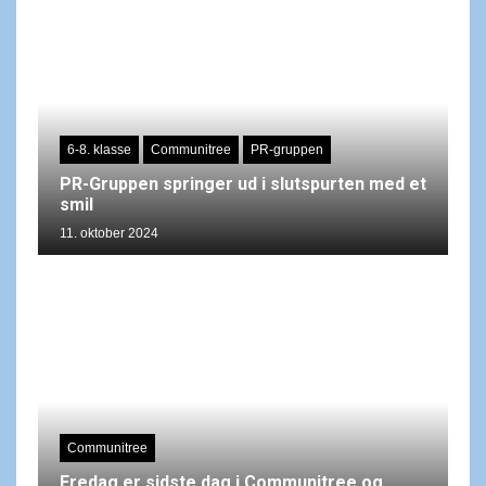
6-8. klasse
Communitree
PR-gruppen
PR-Gruppen springer ud i slutspurten med et
smil
11. oktober 2024
Communitree
Fredag er sidste dag i Communitree og