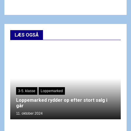
LÆS OGSÅ
3-5. klasse
Loppemarked
Loppemarked rydder op efter stort salg i
går
11. oktober 2024