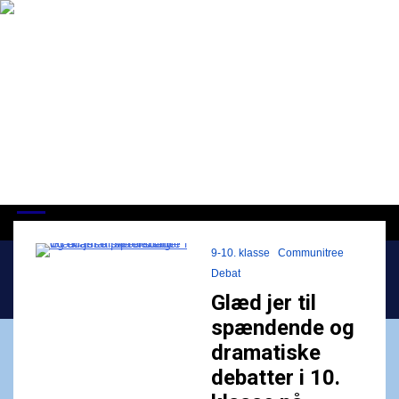
Skip
to
content
ISJ | CommuniTree
Ansvar for medmennesket og Verden
9-10. klasse
Communitree
Debat
Home
kl. 17.00
Glæd jer til
spændende og
dramatiske
debatter i 10.