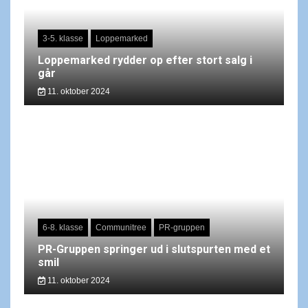
3-5. klasse
Loppemarked
Loppemarked rydder op efter stort salg i
går
11. oktober 2024
6-8. klasse
Communitree
PR-gruppen
PR-Gruppen springer ud i slutspurten med et
smil
11. oktober 2024